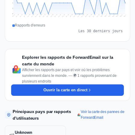
1
1
0
Jul 16
Jul 19
Jul 22
Jul 25
Jul 12
Jul 15
Jul 28
Jul 31
Jul 18
Jul 21
Jul 24
Jul 11
Jul 14
Jul 27
Jul 30
Jul 17
Jul 20
Jul 23
Jul 10
Jul 13
Jul 26
Jul 29
Aug 2
Aug 5
Aug 1
Aug 4
Jul 9
Aug 7
Aug 3
Aug 6
Rapports d'erreurs
Les 30 derniers jours
Explorer les rapports de ForwardEmail sur la
carte du monde
Afficher les rapports par pays et voir où les problèmes
surviennent dans le monde. — 🌍 1 rapports provenant de
plusieurs endroits
Ouvrir la carte en direct
Principaux pays par rapports
Voir la carte des pannes de
ForwardEmail
d'utilisateurs
Unknown