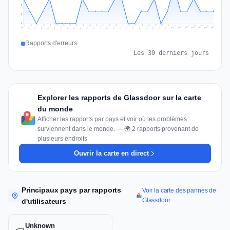
2
1
0
Jul 16
Jul 19
Jul 22
Jul 25
Jul 12
Jul 15
Jul 28
Jul 31
Jul 18
Jul 21
Jul 24
Jul 11
Jul 14
Jul 27
Jul 30
Jul 17
Jul 20
Jul 23
Jul 10
Jul 13
Jul 26
Jul 29
Aug 2
Aug 5
Aug 1
Aug 4
Jul 9
Aug 7
Aug 3
Aug 6
Rapports d'erreurs
Les 30 derniers jours
Explorer les rapports de Glassdoor sur la carte
du monde
Afficher les rapports par pays et voir où les problèmes
surviennent dans le monde. — 🌍 2 rapports provenant de
plusieurs endroits
Ouvrir la carte en direct
Principaux pays par rapports
Voir la carte des pannes de
Glassdoor
d'utilisateurs
Unknown