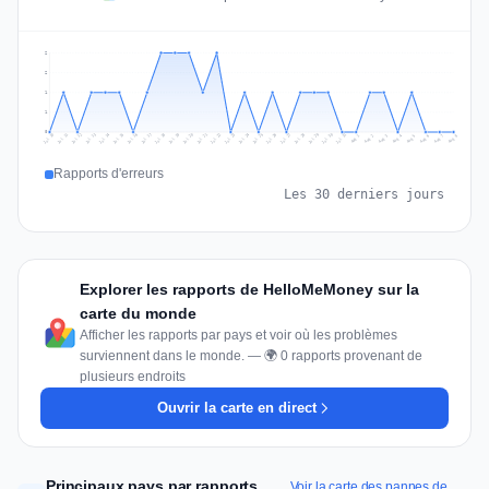
2
2
1
1
0
Jul 17
Jul 20
Jul 23
Jul 10
Jul 26
Jul 13
Jul 16
Jul 29
Jul 19
Jul 22
Jul 25
Jul 12
Jul 15
Jul 28
Jul 31
Jul 18
Jul 21
Jul 24
Jul 11
Jul 14
Jul 27
Jul 30
Aug 3
Aug 6
Aug 2
Aug 5
Aug 8
Aug 1
Aug 4
Aug 7
Rapports d'erreurs
Les 30 derniers jours
Explorer les rapports de HelloMeMoney sur la
carte du monde
Afficher les rapports par pays et voir où les problèmes
surviennent dans le monde. — 🌍 0 rapports provenant de
plusieurs endroits
Ouvrir la carte en direct
Principaux pays par rapports
Voir la carte des pannes de