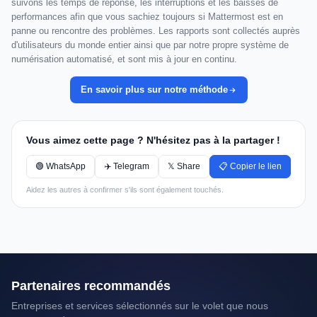
suivons les temps de réponse, les interruptions et les baisses de
performances afin que vous sachiez toujours si Mattermost est en
panne ou rencontre des problèmes. Les rapports sont collectés auprès
d'utilisateurs du monde entier ainsi que par notre propre système de
numérisation automatisé, et sont mis à jour en continu.
En savoir plus sur notre méthode
Vous aimez cette page ? N'hésitez pas à la partager !
🟢 WhatsApp
✈️ Telegram
𝕏 Share
📋 Copier le lien
Aidez les autres à confirmer s'ils sont également touchés.
Partenaires recommandés
Entreprises et services sélectionnés sur le volet que nous