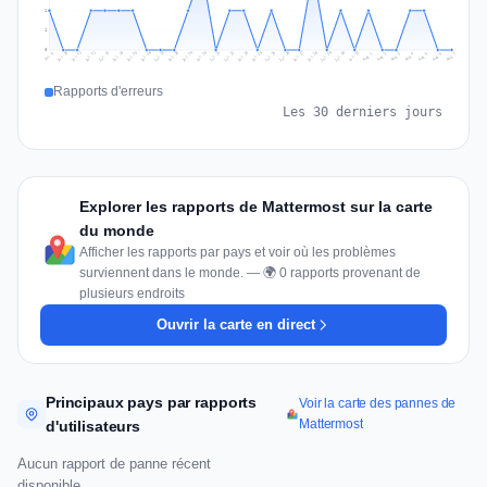
1
1
0
Jul 16
Jul 19
Jul 22
Jul 25
Jul 12
Jul 15
Jul 28
Jul 31
Jul 18
Jul 21
Jul 24
Jul 11
Jul 14
Jul 27
Jul 30
Jul 17
Jul 20
Jul 23
Jul 10
Jul 13
Jul 26
Jul 29
Aug 2
Aug 5
Aug 1
Aug 4
Jul 9
Aug 7
Aug 3
Aug 6
Rapports d'erreurs
Les 30 derniers jours
Explorer les rapports de Mattermost sur la carte
du monde
Afficher les rapports par pays et voir où les problèmes
surviennent dans le monde. — 🌍 0 rapports provenant de
plusieurs endroits
Ouvrir la carte en direct
Principaux pays par rapports
Voir la carte des pannes de
Mattermost
d'utilisateurs
Aucun rapport de panne récent
disponible.