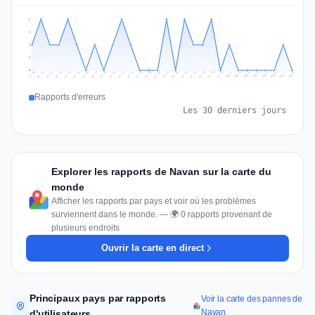
2
2
1
1
0
Jul 17
Jul 20
Jul 23
Jul 10
Jul 26
Jul 13
Jul 16
Jul 29
Jul 19
Jul 22
Jul 25
Jul 12
Jul 15
Jul 28
Jul 31
Jul 18
Jul 21
Jul 24
Jul 11
Jul 14
Jul 27
Jul 30
Aug 3
Aug 6
Aug 2
Aug 5
Aug 8
Aug 1
Aug 4
Aug 7
Rapports d'erreurs
Les 30 derniers jours
Explorer les rapports de Navan sur la carte du
monde
Afficher les rapports par pays et voir où les problèmes
surviennent dans le monde. — 🌍 0 rapports provenant de
plusieurs endroits
Ouvrir la carte en direct
Principaux pays par rapports
Voir la carte des pannes de
Navan
d'utilisateurs