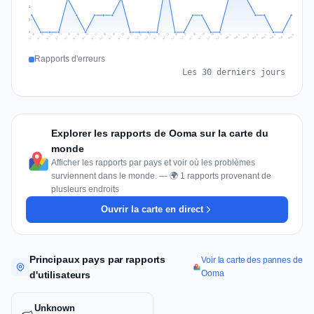
2
1
0
Jul 17
Jul 20
Jul 23
Jul 10
Jul 26
Jul 13
Jul 16
Jul 29
Jul 19
Jul 22
Jul 25
Jul 12
Jul 15
Jul 28
Jul 31
Jul 18
Jul 21
Jul 24
Jul 11
Jul 14
Jul 27
Jul 30
Aug 3
Aug 6
Aug 2
Aug 5
Aug 8
Aug 1
Aug 4
Aug 7
Rapports d'erreurs
Les 30 derniers jours
Explorer les rapports de Ooma sur la carte du
monde
Afficher les rapports par pays et voir où les problèmes
surviennent dans le monde. — 🌍 1 rapports provenant de
plusieurs endroits
Ouvrir la carte en direct
Principaux pays par rapports
Voir la carte des pannes de
Ooma
d'utilisateurs
Unknown