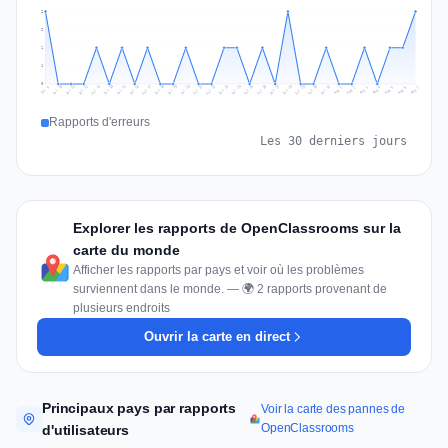
2
2
1
1
0
Jul 16
Jul 19
Jul 22
Jul 25
Jul 12
Jul 15
Jul 28
Jul 31
Jul 18
Jul 21
Jul 24
Jul 11
Jul 14
Jul 27
Jul 30
Jul 17
Jul 20
Jul 23
Jul 10
Jul 13
Jul 26
Jul 29
Aug 2
Aug 5
Aug 1
Aug 4
Jul 9
Aug 7
Aug 3
Aug 6
Rapports d'erreurs
Les 30 derniers jours
Explorer les rapports de OpenClassrooms sur la
carte du monde
Afficher les rapports par pays et voir où les problèmes
surviennent dans le monde. — 🌍 2 rapports provenant de
plusieurs endroits
Ouvrir la carte en direct
Principaux pays par rapports
Voir la carte des pannes de
OpenClassrooms
d'utilisateurs