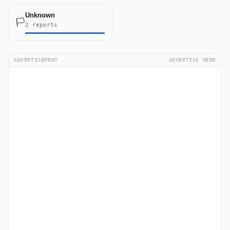
Unknown
🏳️
2 reports
ADVERTISEMENT
ADVERTISE HERE