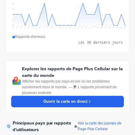
2
2
1
1
0
Jul 17
Jul 20
Jul 23
Jul 10
Jul 26
Jul 13
Jul 16
Jul 29
Jul 19
Jul 22
Jul 25
Jul 12
Jul 15
Jul 28
Jul 31
Jul 18
Jul 21
Jul 24
Jul 11
Jul 14
Jul 27
Jul 30
Aug 3
Aug 6
Aug 2
Aug 5
Aug 8
Aug 1
Aug 4
Aug 7
Rapports d'erreurs
Les 30 derniers jours
Explorer les rapports de Page Plus Cellular sur la
carte du monde
Afficher les rapports par pays et voir où les problèmes
surviennent dans le monde. — 🌍 1 rapports provenant de
plusieurs endroits
Ouvrir la carte en direct
Principaux pays par rapports
Voir la carte des pannes de
Page Plus Cellular
d'utilisateurs