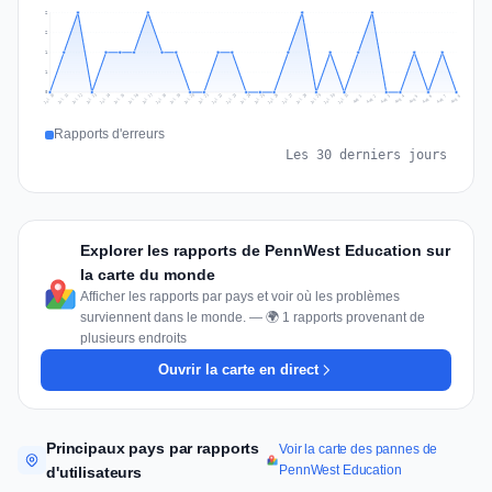
2
2
1
1
0
Jul 17
Jul 20
Jul 23
Jul 10
Jul 26
Jul 13
Jul 16
Jul 29
Jul 19
Jul 22
Jul 25
Jul 12
Jul 15
Jul 28
Jul 31
Jul 18
Jul 21
Jul 24
Jul 11
Jul 14
Jul 27
Jul 30
Aug 3
Aug 6
Aug 2
Aug 5
Aug 8
Aug 1
Aug 4
Aug 7
Rapports d'erreurs
Les 30 derniers jours
Explorer les rapports de PennWest Education sur
la carte du monde
Afficher les rapports par pays et voir où les problèmes
surviennent dans le monde. — 🌍 1 rapports provenant de
plusieurs endroits
Ouvrir la carte en direct
Principaux pays par rapports
Voir la carte des pannes de
PennWest Education
d'utilisateurs