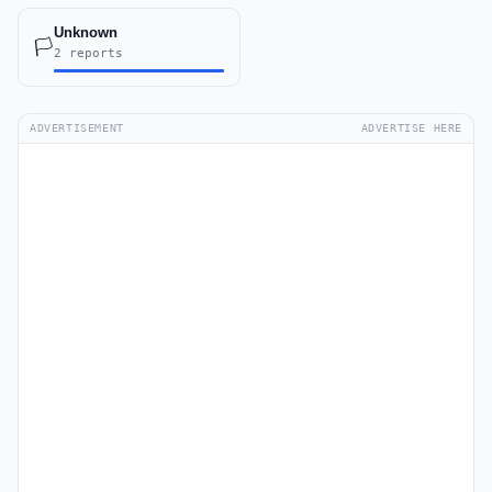
Unknown
🏳️
2 reports
ADVERTISEMENT
ADVERTISE HERE