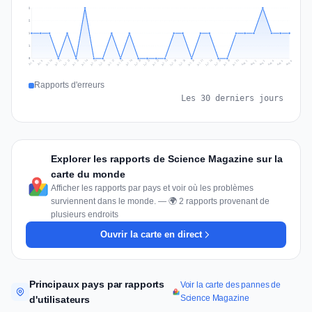
2
2
1
1
0
Jul 15
Jul 18
Jul 31
Jul 21
Jul 24
Jul 11
Jul 14
Jul 27
Jul 30
Jul 17
Jul 20
Jul 23
Jul 10
Jul 13
Jul 26
Jul 29
Jul 16
Jul 19
Jul 22
Jul 12
Jul 25
Jul 28
Aug 1
Aug 4
Jul 9
Aug 3
Jul 8
Aug 6
Aug 2
Aug 5
Rapports d'erreurs
Les 30 derniers jours
Explorer les rapports de Science Magazine sur la
carte du monde
Afficher les rapports par pays et voir où les problèmes
surviennent dans le monde. — 🌍 2 rapports provenant de
plusieurs endroits
Ouvrir la carte en direct
Principaux pays par rapports
Voir la carte des pannes de
Science Magazine
d'utilisateurs