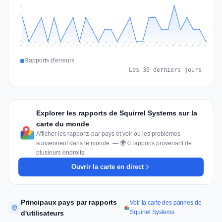
3
2
2
1
0
Jul 16
Jul 19
Jul 22
Jul 25
Jul 12
Jul 15
Jul 28
Jul 31
Jul 18
Jul 21
Jul 24
Jul 11
Jul 14
Jul 27
Jul 30
Jul 17
Jul 20
Jul 23
Jul 10
Jul 13
Jul 26
Jul 29
Aug 2
Aug 5
Aug 1
Aug 4
Jul 9
Aug 7
Aug 3
Aug 6
Rapports d'erreurs
Les 30 derniers jours
Explorer les rapports de Squirrel Systems sur la
carte du monde
Afficher les rapports par pays et voir où les problèmes
surviennent dans le monde. — 🌍 0 rapports provenant de
plusieurs endroits
Ouvrir la carte en direct
Principaux pays par rapports
Voir la carte des pannes de
Squirrel Systems
d'utilisateurs