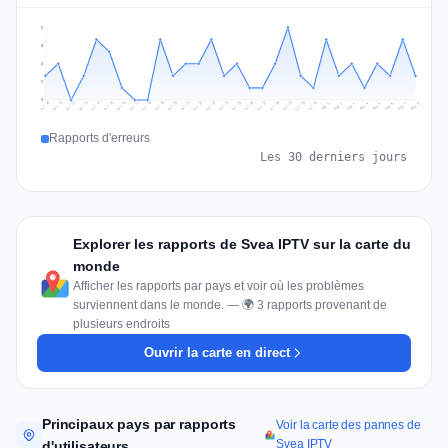
6
5
3
2
0
Jul 17
Jul 20
Jul 23
Jul 10
Jul 26
Jul 13
Jul 16
Jul 29
Jul 19
Jul 22
Jul 25
Jul 12
Jul 15
Jul 28
Jul 31
Jul 18
Jul 21
Jul 24
Jul 11
Jul 14
Jul 27
Jul 30
Aug 3
Aug 6
Aug 2
Aug 5
Aug 8
Aug 1
Aug 4
Aug 7
Rapports d'erreurs
Les 30 derniers jours
Explorer les rapports de Svea IPTV sur la carte du
monde
Afficher les rapports par pays et voir où les problèmes
surviennent dans le monde. — 🌍 3 rapports provenant de
plusieurs endroits
Ouvrir la carte en direct
Principaux pays par rapports
Voir la carte des pannes de
Svea IPTV
d'utilisateurs