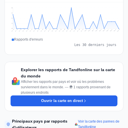
3
2
2
1
0
Jul 19
Jul 22
Jul 25
Jul 12
Jul 28
Aug 10
Jul 15
Jul 18
Jul 31
Jul 21
Jul 24
Jul 27
Jul 14
Jul 17
Jul 30
Jul 20
Jul 23
Jul 26
Jul 13
Jul 16
Jul 29
Aug 5
Aug 8
Aug 1
Aug 4
Aug 7
Aug 3
Aug 6
Aug 9
Aug 2
Rapports d'erreurs
Les 30 derniers jours
Explorer les rapports de Tandfonline sur la carte
du monde
Afficher les rapports par pays et voir où les problèmes
surviennent dans le monde. — 🌍 1 rapports provenant de
plusieurs endroits
Ouvrir la carte en direct
Principaux pays par rapports
Voir la carte des pannes de
Tandfonline
d'utilisateurs