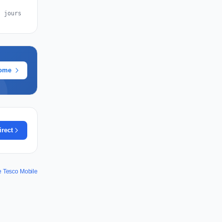
s jours
rome
irect
e Tesco Mobile