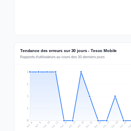
Tendance des erreurs sur 30 jours - Tesco Mobile
Rapports d'utilisateurs au cours des 30 derniers jours
2
2
1
1
0
Jul 17
Ju
Jul 10
Jul 13
Jul 16
Jul 19
Jul 12
Jul 15
Jul 18
Jul 11
Jul 14
Jul 8
Jul 9