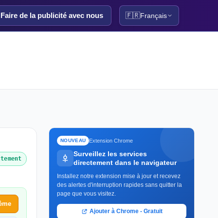
Faire de la publicité avec nous
🇫🇷
Français
Extension Chrome
NOUVEAU
Surveillez les services
ctement
directement dans le navigateur
Installez notre extension mise à jour et recevez
des alertes d'interruption rapides sans quitter la
page que vous visitez.
lème
Ajouter à Chrome - Gratuit