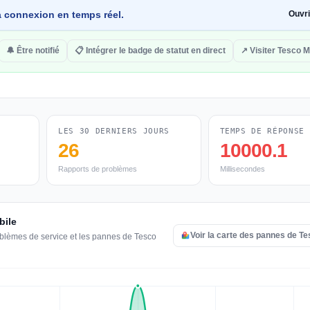
 la connexion en temps réel.
Ouvr
🔔 Être notifié
📋 Intégrer le badge de statut en direct
↗ Visiter Tesco M
LES 30 DERNIERS JOURS
TEMPS DE RÉPONSE
26
10000.1
Rapports de problèmes
Millisecondes
bile
Voir la carte des pannes de T
oblèmes de service et les pannes de Tesco