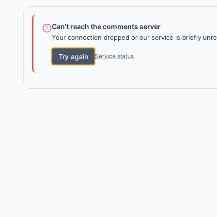
Can't reach the comments server
Your connection dropped or our service is briefly unre
Try again
Service status