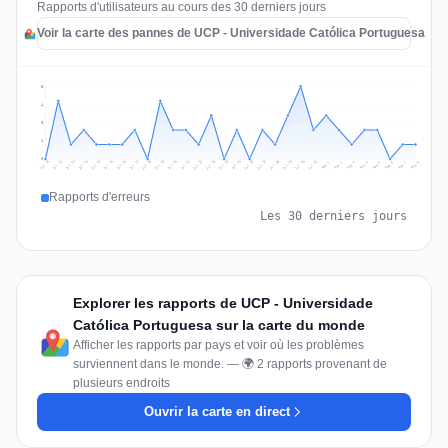
Rapports d'utilisateurs au cours des 30 derniers jours
Voir la carte des pannes de UCP - Universidade Católica Portuguesa
5
4
3
1
0
Jul 17
Jul 20
Jul 23
Jul 10
Jul 26
Jul 13
Jul 16
Jul 29
Jul 19
Jul 22
Jul 25
Jul 12
Jul 15
Jul 28
Jul 31
Jul 18
Jul 21
Jul 24
Jul 11
Jul 14
Jul 27
Jul 30
Aug 3
Aug 6
Aug 2
Aug 5
Aug 8
Aug 1
Aug 4
Aug 7
Rapports d'erreurs
Les 30 derniers jours
Explorer les rapports de UCP - Universidade
Católica Portuguesa sur la carte du monde
Afficher les rapports par pays et voir où les problèmes
surviennent dans le monde. — 🌍 2 rapports provenant de
plusieurs endroits
Ouvrir la carte en direct