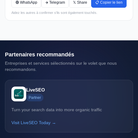
🟢 WhatsApp
✈️ Telegram
𝕏 Share
📋 Copier le lien
Aidez les autres à confirmer s'ils sont également touchés.
Partenaires recommandés
Entreprises et services sélectionnés sur le volet que nous
recommandons.
LiveSEO
Partner
Turn your search data into more organic traffic
Visit LiveSEO Today →