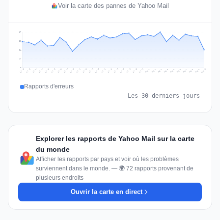
Voir la carte des pannes de Yahoo Mail
67
50
34
17
0
Jul 19
Jul 22
Jul 25
Jul 12
Jul 28
Aug 10
Jul 15
Jul 18
Jul 31
Jul 21
Jul 24
Jul 27
Jul 14
Jul 17
Jul 30
Jul 20
Jul 23
Jul 26
Jul 13
Jul 16
Jul 29
Aug 5
Aug 8
Aug 1
Aug 4
Aug 7
Aug 3
Aug 6
Aug 9
Aug 2
Rapports d'erreurs
Les 30 derniers jours
Explorer les rapports de Yahoo Mail sur la carte
du monde
Afficher les rapports par pays et voir où les problèmes
surviennent dans le monde. — 🌍 72 rapports provenant de
plusieurs endroits
Ouvrir la carte en direct