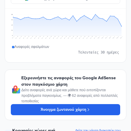
83
62
42
21
0
Jul 16
Jul 19
Jul 22
Jul 25
Jul 12
Jul 15
Jul 28
Jul 31
Jul 18
Jul 21
Jul 24
Jul 11
Jul 14
Jul 27
Jul 30
Jul 17
Jul 20
Jul 23
Jul 10
Jul 13
Jul 26
Jul 29
Aug 2
Aug 5
Aug 1
Aug 4
Jul 9
Aug 7
Aug 3
Aug 6
Αναφορές σφαλμάτων
Τελευταίες 30 ημέρες
Εξερευνήστε τις αναφορές του Google AdSense
στον παγκόσμιο χάρτη
Δείτε αναφορές ανά χώρα και μάθετε πού εντοπίζονται
προβλήματα παγκοσμίως. — 🌍 62 αναφορές από πολλαπλές
τοποθεσίες
Άνοιγμα ζωντανού χάρτη
Κορυφαίες χώρες ανά
Δείτε τον χάρτη διακοπών του