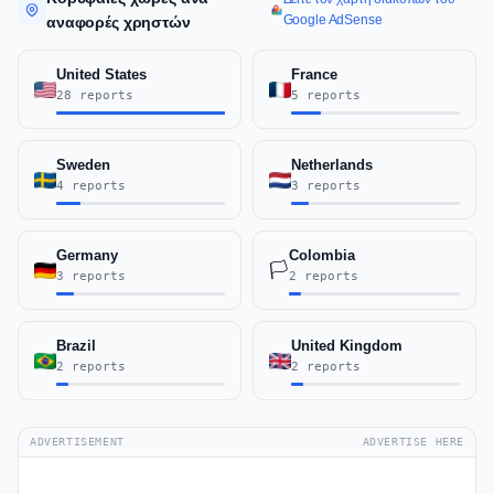
Google AdSense
αναφορές χρηστών
United States
France
28 reports
5 reports
Sweden
Netherlands
4 reports
3 reports
Germany
Colombia
🏳️
3 reports
2 reports
Brazil
United Kingdom
2 reports
2 reports
ADVERTISEMENT
ADVERTISE HERE