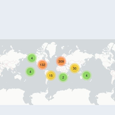
4
309
132
30
4
15
4
2