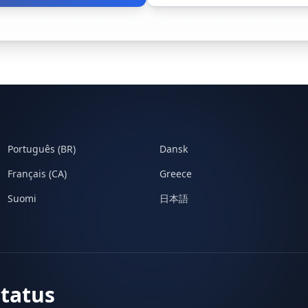
Português (BR)
Dansk
Français (CA)
Greece
Suomi
日本語
Status