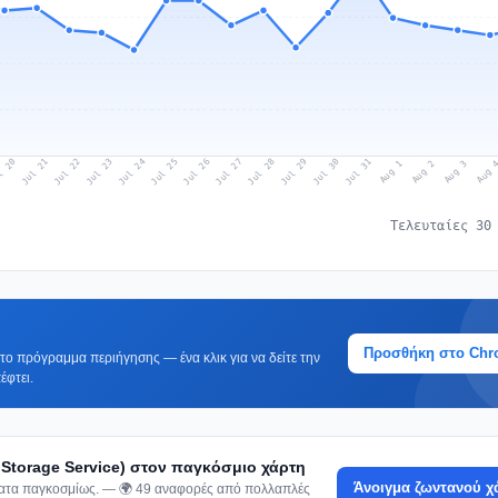
l 20
Jul 23
Jul 26
Jul 29
Jul 22
Jul 25
Jul 28
Jul 31
Jul 21
Jul 24
Jul 27
Jul 30
Aug 2
Aug 1
Aug 
Aug 3
Τελευταίες 30
Προσθήκη στο Ch
ο πρόγραμμα περιήγησης — ένα κλικ για να δείτε την
έφτει.
 Storage Service) στον παγκόσμιο χάρτη
Άνοιγμα ζωντανού χ
ήματα παγκοσμίως. — 🌍 49 αναφορές από πολλαπλές