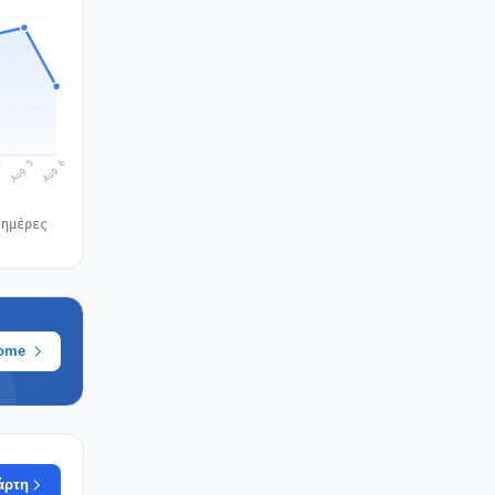
Aug 6
Aug 5
4
 ημέρες
rome
άρτη