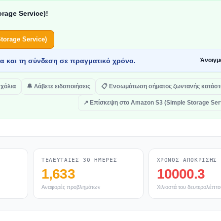
rage Service)!
orage Service)
τα και τη σύνδεση σε πραγματικό χρόνο.
Άνοιγμ
χόλια
🔔 Λάβετε ειδοποιήσεις
📋 Ενσωμάτωση σήματος ζωντανής κατάσ
↗ Επίσκεψη στο Amazon S3 (Simple Storage Ser
ΤΕΛΕΥΤΑΊΕΣ 30 ΗΜΈΡΕΣ
ΧΡΌΝΟΣ ΑΠΌΚΡΙΣΗΣ
1,633
10000.3
Αναφορές προβλημάτων
Χιλιοστά του δευτερολέπτο