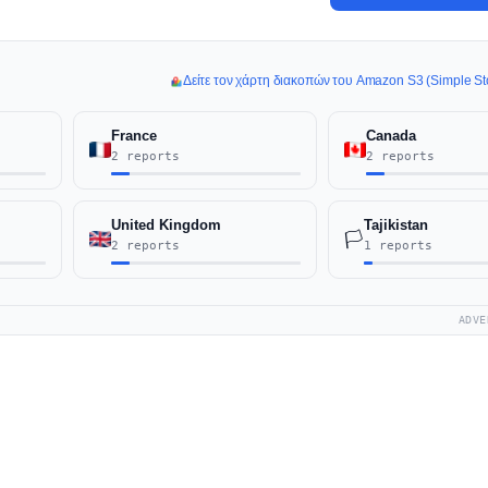
Δείτε τον χάρτη διακοπών του Amazon S3 (Simple St
France
Canada
2 reports
2 reports
United Kingdom
Tajikistan
🏳️
2 reports
1 reports
ADVE