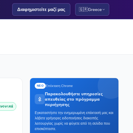
Διαφημιστείτε μαζί μας
🇬🇷
Greece
Επέκταση Chrome
ΝΕΟ
Παρακολουθήστε υπηρεσίες
απευθείας στο πρόγραμμα
περιήγησης
ανονικά
Εγκαταστήστε την ενημερωμένη επέκτασή μας και
λάβετε γρήγορες ειδοποιήσεις διακοπής
λειτουργίας χωρίς να φύγετε από τη σελίδα που
επισκέπτεστε.