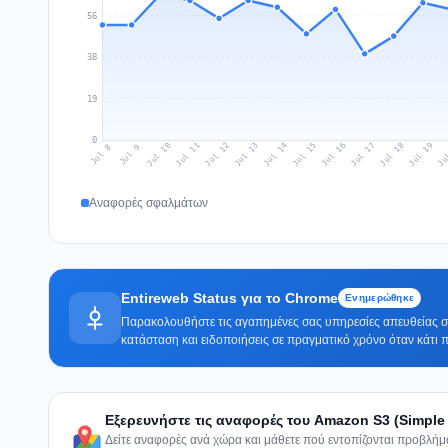
56
38
19
0
Jul 17
Ju
Jul 10
Jul 13
Jul 16
Jul 19
Jul 12
Jul 15
Jul 18
Jul 11
Jul 14
Jul 8
Jul 9
Αναφορές σφαλμάτων
Entireweb Status για το Chrome
Ενημερώθηκε
Παρακολουθήστε τις αγαπημένες σας υπηρεσίες απευθείας στ
κατάσταση και ειδοποιήσεις σε πραγματικό χρόνο όταν κάτι π
Εξερευνήστε τις αναφορές του Amazon S3 (Simple
Δείτε αναφορές ανά χώρα και μάθετε πού εντοπίζονται προβλ