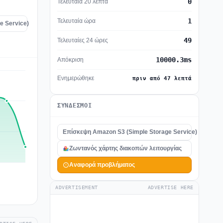
0
Τελευταία 20 λεπτά
1
Τελευταία ώρα
e Service)
49
Τελευταίες 24 ώρες
10000.3ms
Απόκριση
Ενημερώθηκε
πριν από 47 λεπτά
ΣΎΝΔΕΣΜΟΙ
Επίσκεψη Amazon S3 (Simple Storage Service)
Ζωντανός χάρτης διακοπών λειτουργίας
Αναφορά προβλήματος
ADVERTISEMENT
ADVERTISE HERE