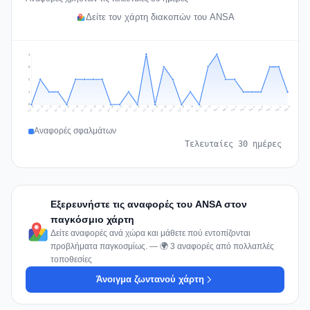
Δείτε τον χάρτη διακοπών του ANSA
4
3
2
1
0
Jul 18
Jul 21
Jul 24
Jul 11
Jul 27
Jul 14
Jul 17
Jul 30
Jul 20
Jul 23
Jul 26
Jul 13
Jul 16
Jul 29
Jul 19
Jul 22
Jul 25
Jul 12
Jul 15
Jul 28
Jul 31
Aug 4
Aug 7
Aug 3
Aug 6
Aug 9
Aug 2
Aug 5
Aug 8
Aug 1
Αναφορές σφαλμάτων
Τελευταίες 30 ημέρες
Εξερευνήστε τις αναφορές του ANSA στον
παγκόσμιο χάρτη
Δείτε αναφορές ανά χώρα και μάθετε πού εντοπίζονται
προβλήματα παγκοσμίως. — 🌍 3 αναφορές από πολλαπλές
τοποθεσίες
Άνοιγμα ζωντανού χάρτη