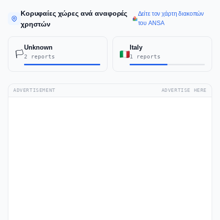
Κορυφαίες χώρες ανά αναφορές
Δείτε τον χάρτη διακοπών
του ANSA
χρηστών
Unknown
Italy
🏳️
2 reports
1 reports
ADVERTISEMENT
ADVERTISE HERE