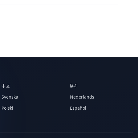
Leaflet
|
© OpenStreetMap contributors
中文
हिन्दी
Svenska
Nederlands
Polski
Español