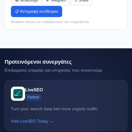
🟢 WhatsApp
✈️ Telegram
𝕏 Share
📋 Αντιγραφή συνδέσμου
Βοηθήστε άλλους να επιβεβαιώσουν εάν επηρεάζονται.
Προτεινόμενοι συνεργάτες
Επιλεγμένες εταιρείες και υπηρεσίες που συνιστούμε.
LiveSEO
Partner
Turn your search data into more organic traffic
Visit LiveSEO Today →