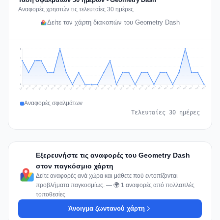
Αναφορές χρηστών τις τελευταίες 30 ημέρες
Δείτε τον χάρτη διακοπών του Geometry Dash
3
2
2
1
0
Jul 18
Jul 21
Jul 24
Jul 11
Jul 27
Jul 14
Jul 17
Jul 30
Jul 20
Jul 23
Jul 26
Jul 13
Jul 16
Jul 29
Jul 19
Jul 22
Jul 25
Jul 12
Jul 15
Jul 28
Jul 31
Aug 4
Aug 7
Aug 3
Aug 6
Aug 9
Aug 2
Aug 5
Aug 8
Aug 1
Αναφορές σφαλμάτων
Τελευταίες 30 ημέρες
Εξερευνήστε τις αναφορές του Geometry Dash
στον παγκόσμιο χάρτη
Δείτε αναφορές ανά χώρα και μάθετε πού εντοπίζονται
προβλήματα παγκοσμίως. — 🌍 1 αναφορές από πολλαπλές
τοποθεσίες
Άνοιγμα ζωντανού χάρτη