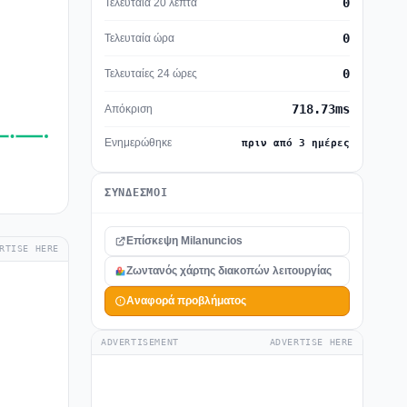
0
Τελευταία 20 λεπτά
0
Τελευταία ώρα
0
Τελευταίες 24 ώρες
718.73ms
Απόκριση
Ενημερώθηκε
πριν από 3 ημέρες
ΣΎΝΔΕΣΜΟΙ
Επίσκεψη Milanuncios
RTISE HERE
Ζωντανός χάρτης διακοπών λειτουργίας
Αναφορά προβλήματος
ADVERTISEMENT
ADVERTISE HERE