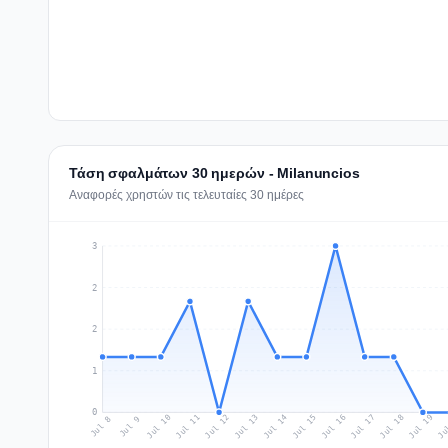
Τάση σφαλμάτων 30 ημερών - Milanuncios
Αναφορές χρηστών τις τελευταίες 30 ημέρες
3
2
2
1
0
Jul 17
Ju
Jul 10
Jul 13
Jul 16
Jul 19
Jul 12
Jul 15
Jul 18
Jul 11
Jul 14
Jul 8
Jul 9