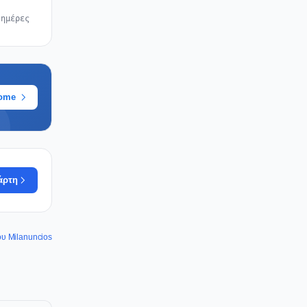
 ημέρες
rome
άρτη
ου Milanuncios