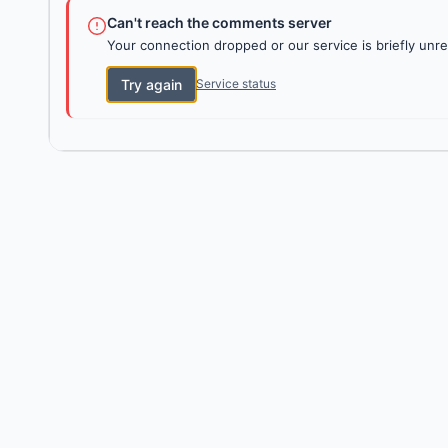
Can't reach the comments server
Your connection dropped or our service is briefly unre
Try again
Service status