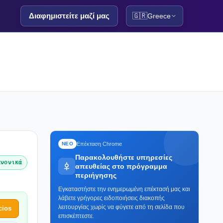
Διαφημιστείτε μαζί μας
🇬🇷
Greece
Επέκταση Chrome
ΝΕΟ
Παρακολουθήστε υπηρεσίες
ανονικά
απευθείας στο πρόγραμμα
περιήγησης
Εγκαταστήστε την ενημερωμένη επέκτασή μας και
λάβετε γρήγορες ειδοποιήσεις διακοπής
λειτουργίας χωρίς να φύγετε από τη σελίδα που
cios
επισκέπτεστε.