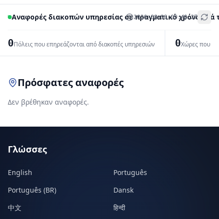
Αναφορές διακοπών υπηρεσίας σε πραγματικό χρόνο ανά 
2026-08-06 09:40:27
+
−
0
0
Πόλεις που επηρεάζονται από διακοπές υπηρεσιών
Χώρες που επ
Leaflet
|
© OpenStreetMap contributors
Πρόσφατες αναφορές
Δεν βρέθηκαν αναφορές.
Γλώσσες
English
Português
Português (BR)
Dansk
中文
हिन्दी