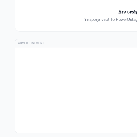
Δεν υπά
Υπέροχα νέα! Το PowerOutag
ADVERTISEMENT