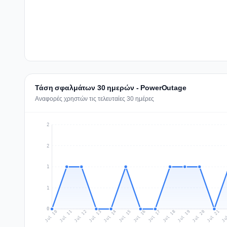
Τάση σφαλμάτων 30 ημερών - PowerOutage
Αναφορές χρηστών τις τελευταίες 30 ημέρες
2
2
1
1
0
Jul 19
Ju
Jul 12
Jul 15
Jul 18
Jul 21
Jul 11
Jul 14
Jul 17
Jul 20
Jul 10
Jul 13
Jul 16