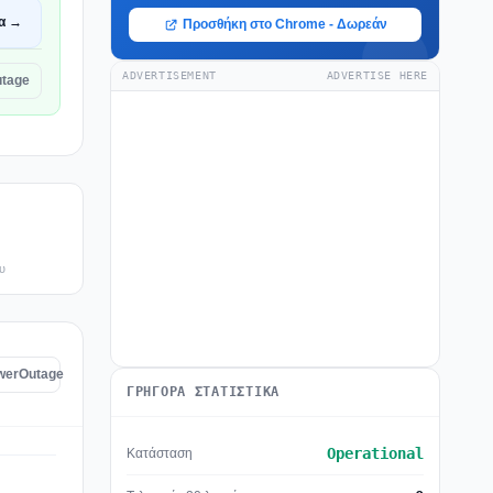
α →
Προσθήκη στο Chrome - Δωρεάν
ADVERTISEMENT
ADVERTISE HERE
utage
υ
owerOutage
ΓΡΉΓΟΡΑ ΣΤΑΤΙΣΤΙΚΆ
Operational
Κατάσταση