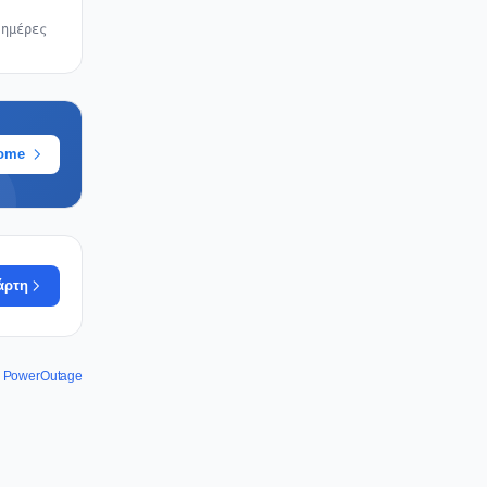
 ημέρες
rome
άρτη
ου PowerOutage