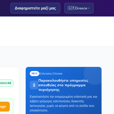
Διαφημιστείτε μαζί μας
🇬🇷
Greece
Επέκταση Chrome
ΝΕΟ
Παρακολουθήστε υπηρεσίες
ανονικά
απευθείας στο πρόγραμμα
περιήγησης
Εγκαταστήστε την ενημερωμένη επέκτασή μας και
λάβετε γρήγορες ειδοποιήσεις διακοπής
λειτουργίας χωρίς να φύγετε από τη σελίδα που
tage
επισκέπτεστε.