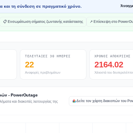
τα και τη σύνδεση σε πραγματικό χρόνο.
Άνοιγμ
📋 Ενσωμάτωση σήματος ζωντανής κατάστασης
↗ Επίσκεψη στο PowerO
ΤΕΛΕΥΤΑΊΕΣ 30 ΗΜΈΡΕΣ
ΧΡΌΝΟΣ ΑΠΌΚΡΙΣΗΣ
22
2164.02
Αναφορές προβλημάτων
Χιλιοστά του δευτερολέπτο
ρών - PowerOutage
Δείτε τον χάρτη διακοπών του P
ήματα και διακοπές λειτουργίας της