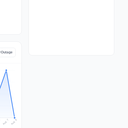
erOutage
Aug 8
Aug 7
6