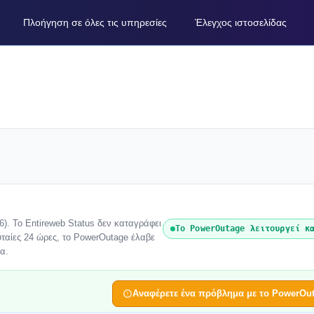
Πλοήγηση σε όλες τις υπηρεσίες
Έλεγχος ιστοσελίδας
). Το Entireweb Status δεν καταγράφει
Το PowerOutage λειτουργεί κ
υταίες 24 ώρες, το PowerOutage έλαβε
α.
Αναφέρετε ένα πρόβλημα με το PowerOu