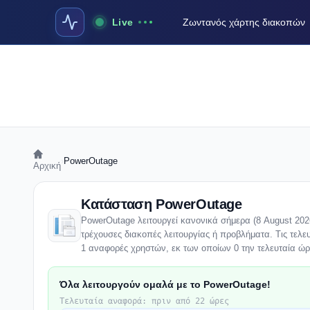
Live
Ζωντανός χάρτης διακοπών
›
PowerOutage
Αρχική
Κατάσταση PowerOutage
PowerOutage λειτουργεί κανονικά σήμερα (8 August 2026
τρέχουσες διακοπές λειτουργίας ή προβλήματα. Τις τελε
1 αναφορές χρηστών, εκ των οποίων 0 την τελευταία ώρ
Όλα λειτουργούν ομαλά με το PowerOutage!
Τελευταία αναφορά: πριν από 22 ώρες