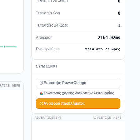
0
Τελευταία 20 λεπτά
0
Τελευταία ώρα
1
Τελευταίες 24 ώρες
2164.02ms
Απόκριση
Ενημερώθηκε
πριν από 22 ώρες
ΣΎΝΔΕΣΜΟΙ
Επίσκεψη PowerOutage
RTISE HERE
Ζωντανός χάρτης διακοπών λειτουργίας
Αναφορά προβλήματος
ADVERTISEMENT
ADVERTISE HERE