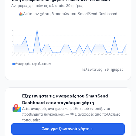
Αναφορές χρηστών τις τελευταίες 30 ημέρες
Δείτε τον χάρτη διακοπών του SmartSend Dashboard
3
2
2
1
0
Jul 18
Jul 21
Jul 24
Jul 11
Jul 27
Jul 14
Jul 17
Jul 30
Jul 20
Jul 23
Jul 26
Jul 13
Jul 16
Jul 29
Jul 19
Jul 22
Jul 25
Jul 12
Jul 15
Jul 28
Jul 31
Aug 4
Aug 7
Aug 3
Aug 6
Aug 9
Aug 2
Aug 5
Aug 8
Aug 1
Αναφορές σφαλμάτων
Τελευταίες 30 ημέρες
Εξερευνήστε τις αναφορές του SmartSend
Dashboard στον παγκόσμιο χάρτη
Δείτε αναφορές ανά χώρα και μάθετε πού εντοπίζονται
προβλήματα παγκοσμίως. — 🌍 1 αναφορές από πολλαπλές
τοποθεσίες
Άνοιγμα ζωντανού χάρτη