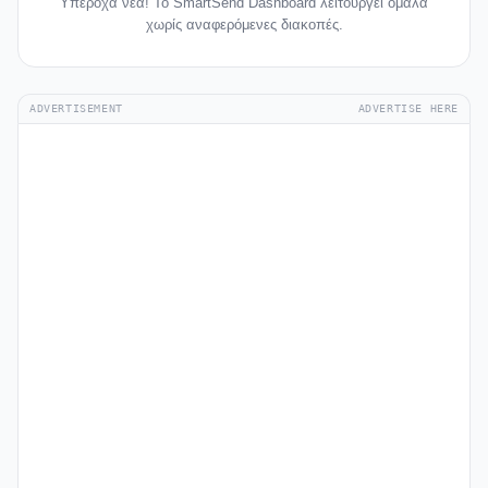
Υπέροχα νέα! Το SmartSend Dashboard λειτουργεί ομαλά
χωρίς αναφερόμενες διακοπές.
ADVERTISEMENT
ADVERTISE HERE