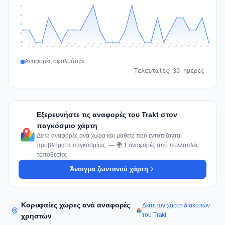
3
2
2
1
0
Jul 15
Jul 18
Jul 31
Jul 21
Jul 24
Jul 11
Jul 14
Jul 27
Jul 30
Jul 17
Jul 20
Jul 23
Jul 10
Jul 13
Jul 26
Jul 29
Jul 16
Jul 19
Jul 22
Jul 12
Jul 25
Jul 28
Aug 1
Aug 4
Jul 9
Aug 3
Jul 8
Aug 6
Aug 2
Aug 5
Αναφορές σφαλμάτων
Τελευταίες 30 ημέρες
Εξερευνήστε τις αναφορές του Trakt στον
παγκόσμιο χάρτη
Δείτε αναφορές ανά χώρα και μάθετε πού εντοπίζονται
προβλήματα παγκοσμίως. — 🌍 1 αναφορές από πολλαπλές
τοποθεσίες
Άνοιγμα ζωντανού χάρτη
Κορυφαίες χώρες ανά αναφορές
Δείτε τον χάρτη διακοπών
του Trakt
χρηστών