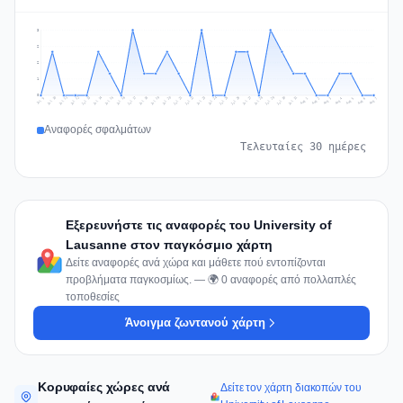
3
2
2
1
0
Jul 16
Jul 19
Jul 22
Jul 25
Jul 12
Jul 15
Jul 28
Jul 31
Jul 18
Jul 21
Jul 24
Jul 11
Jul 14
Jul 27
Jul 30
Jul 17
Jul 20
Jul 23
Jul 10
Jul 13
Jul 26
Jul 29
Aug 2
Aug 5
Aug 1
Aug 4
Jul 9
Aug 7
Aug 3
Aug 6
Αναφορές σφαλμάτων
Τελευταίες 30 ημέρες
Εξερευνήστε τις αναφορές του University of
Lausanne στον παγκόσμιο χάρτη
Δείτε αναφορές ανά χώρα και μάθετε πού εντοπίζονται
προβλήματα παγκοσμίως. — 🌍 0 αναφορές από πολλαπλές
τοποθεσίες
Άνοιγμα ζωντανού χάρτη
Κορυφαίες χώρες ανά
Δείτε τον χάρτη διακοπών του