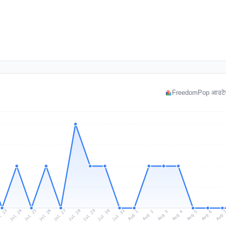
FreedomPop आउटेज म
l 23
Jul 26
Jul 29
Jul 25
Jul 28
Jul 31
Jul 24
Jul 27
Jul 30
Aug 2
Aug 5
Aug 1
Aug 4
Aug 
Aug 3
Aug 6