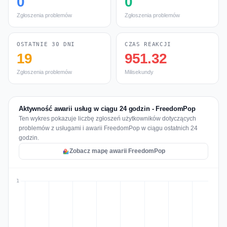
0
0
Zgłoszenia problemów
Zgłoszenia problemów
OSTATNIE 30 DNI
CZAS REAKCJI
19
951.32
Zgłoszenia problemów
Milisekundy
Aktywność awarii usług w ciągu 24 godzin - FreedomPop
Ten wykres pokazuje liczbę zgłoszeń użytkowników dotyczących
problemów z usługami i awarii FreedomPop w ciągu ostatnich 24
godzin.
Zobacz mapę awarii FreedomPop