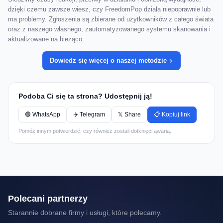
dzięki czemu zawsze wiesz, czy FreedomPop działa niepoprawnie lub
ma problemy. Zgłoszenia są zbierane od użytkowników z całego świata
oraz z naszego własnego, zautomatyzowanego systemu skanowania i
aktualizowane na bieżąco.
Dowiedz się więcej o naszej metodzie
Podoba Ci się ta strona? Udostępnij ją!
🟢 WhatsApp
✈️ Telegram
𝕏 Share
📋 Kopiuj link
Pomóż innym potwierdzić, czy również zostali dotknięci awarią.
Polecani partnerzy
Starannie dobrane firmy i usługi, które polecamy.