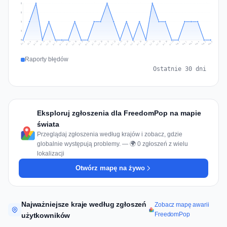
2
2
1
1
0
Jul 15
Jul 18
Jul 31
Jul 21
Jul 24
Jul 11
Jul 14
Jul 27
Jul 30
Jul 17
Jul 20
Jul 23
Jul 10
Jul 13
Jul 26
Jul 29
Jul 16
Jul 19
Jul 22
Jul 12
Jul 25
Jul 28
Aug 1
Aug 4
Jul 9
Aug 3
Jul 8
Aug 6
Aug 2
Aug 5
Raporty błędów
Ostatnie 30 dni
Eksploruj zgłoszenia dla FreedomPop na mapie
świata
Przeglądaj zgłoszenia według krajów i zobacz, gdzie
globalnie występują problemy. — 🌍 0 zgłoszeń z wielu
lokalizacji
Otwórz mapę na żywo
Najważniejsze kraje według zgłoszeń
Zobacz mapę awarii
FreedomPop
użytkowników