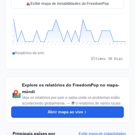
Exibir mapa de instabilidades do FreedomPop
2
2
1
1
0
Jul 17
Jul 20
Jul 23
Jul 10
Jul 26
Jul 13
Jul 16
Jul 29
Jul 19
Jul 22
Jul 25
Jul 12
Jul 15
Jul 28
Jul 31
Jul 18
Jul 21
Jul 24
Jul 11
Jul 14
Jul 27
Jul 30
Aug 3
Aug 6
Aug 2
Aug 5
Aug 8
Aug 1
Aug 4
Aug 7
Relatórios de erro
Últimos 30 Dias
Explore os relatórios do FreedomPop no mapa-
múndi
Veja os relatórios por país e saiba onde os problemas estão
acontecendo globalmente. — 🌍 0 relatórios de vários locais
Abrir mapa ao vivo
Principais países por
Exibir mapa de instabilidades