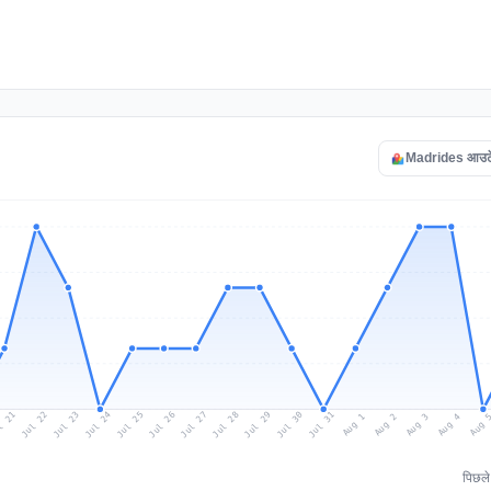
Madrides आउटेज 
l 21
Jul 24
Jul 27
Jul 30
Jul 23
Jul 26
Jul 29
Jul 22
Jul 25
Jul 28
Jul 31
Aug 3
Aug 2
Aug 
Aug 1
Aug 4
पिछल