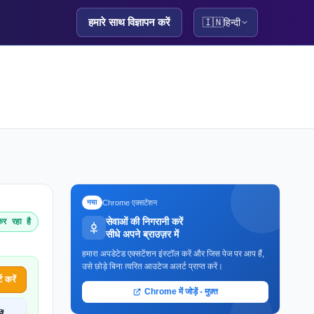
हमारे साथ विज्ञापन करें
🇮🇳
हिन्दी
Chrome एक्सटेंशन
नया
सेवाओं की निगरानी करें
र रहा है
सीधे अपने ब्राउज़र में
हमारा अपडेटेड एक्सटेंशन इंस्टॉल करें और जिस पेज पर आप हैं,
उसे छोड़े बिना त्वरित आउटेज अलर्ट प्राप्त करें।
 करें
Chrome में जोड़ें - मुफ़्त