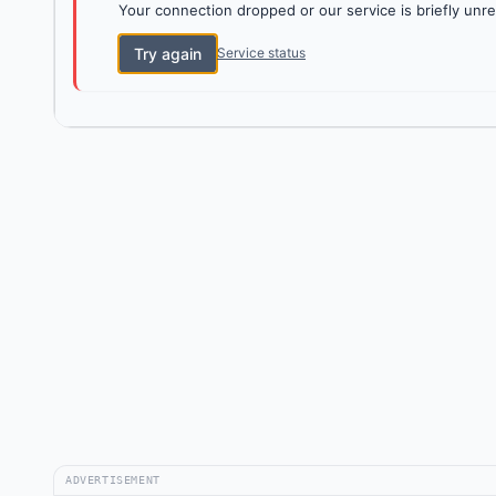
Your connection dropped or our service is briefly unre
Try again
Service status
ADVERTISEMENT