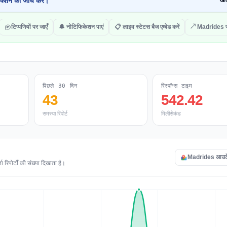
क्शन की जांच करें।
खोल
टिप्पणियों पर जाएँ
🔔 नोटिफिकेशन पाएं
📋 लाइव स्टेटस बैज एम्बेड करें
↗ Madrides पर
पिछले 30 दिन
रिस्पॉन्स टाइम
43
542.42
समस्या रिपोर्ट
मिलीसेकंड
Madrides आउटेज 
िपोर्टों की संख्या दिखाता है।