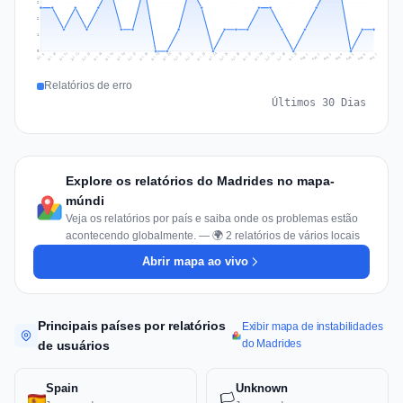
2
2
1
0
Jul 16
Jul 19
Jul 22
Jul 25
Jul 12
Jul 15
Jul 28
Jul 31
Jul 18
Jul 21
Jul 24
Jul 11
Jul 14
Jul 27
Jul 30
Jul 17
Jul 20
Jul 23
Jul 10
Jul 13
Jul 26
Jul 29
Aug 2
Aug 5
Aug 1
Aug 4
Jul 9
Aug 7
Aug 3
Aug 6
Relatórios de erro
Últimos 30 Dias
Explore os relatórios do Madrides no mapa-
múndi
Veja os relatórios por país e saiba onde os problemas estão
acontecendo globalmente. — 🌍 2 relatórios de vários locais
Abrir mapa ao vivo
Principais países por relatórios
Exibir mapa de instabilidades
do Madrides
de usuários
Spain
Unknown
🏳️