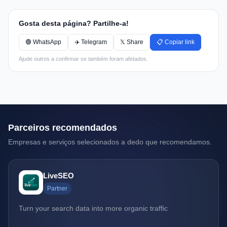
Gosta desta página? Partilhe-a!
🟢 WhatsApp
✈️ Telegram
𝕏 Share
📋 Copiar link
Ajude outros a confirmar se também foram afetados.
Parceiros recomendados
Empresas e serviços selecionados a dedo que recomendamos.
LiveSEO
Partner
Turn your search data into more organic traffic