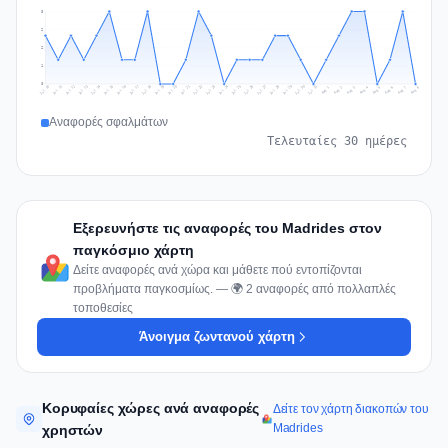
3
2
2
1
0
Jul 17
Jul 20
Jul 23
Jul 10
Jul 26
Jul 13
Jul 16
Jul 29
Jul 19
Jul 22
Jul 25
Jul 12
Jul 15
Jul 28
Jul 31
Jul 18
Jul 21
Jul 24
Jul 11
Jul 14
Jul 27
Jul 30
Aug 3
Aug 6
Aug 2
Aug 5
Aug 8
Aug 1
Aug 4
Aug 7
Αναφορές σφαλμάτων
Τελευταίες 30 ημέρες
Εξερευνήστε τις αναφορές του Madrides στον
παγκόσμιο χάρτη
Δείτε αναφορές ανά χώρα και μάθετε πού εντοπίζονται
προβλήματα παγκοσμίως. — 🌍 2 αναφορές από πολλαπλές
τοποθεσίες
Άνοιγμα ζωντανού χάρτη
Κορυφαίες χώρες ανά αναφορές
Δείτε τον χάρτη διακοπών του
Madrides
χρηστών