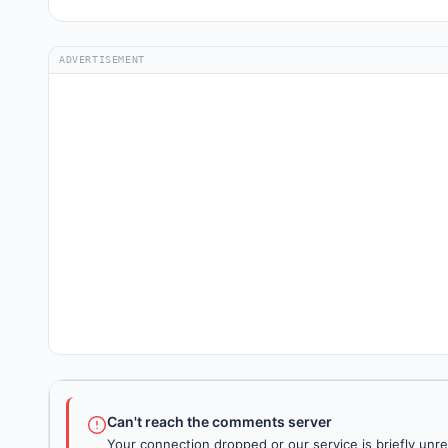
ADVERTISEMENT
Can't reach the comments server
Your connection dropped or our service is briefly unre