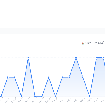
Slice Life आउटेज 
l 23
Jul 26
Jul 29
Jul 25
Jul 28
Jul 31
Jul 24
Jul 27
Jul 30
Aug 2
Aug 5
Aug 1
Aug 4
Aug 
Aug 3
Aug 6