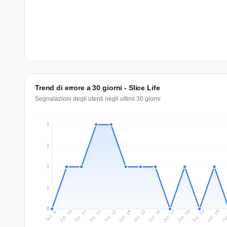
Trend di errore a 30 giorni - Slice Life
Segnalazioni degli utenti negli ultimi 30 giorni
2
2
1
1
0
Jul 18
Ju
Jul 11
Jul 14
Jul 17
Jul 20
Jul 10
Jul 13
Jul 16
Jul 19
Jul 12
Jul 15
Jul 9