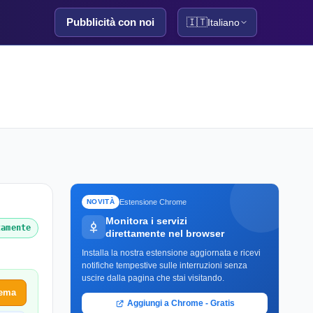
Pubblicità con noi
🇮🇹
Italiano
Estensione Chrome
NOVITÀ
Monitora i servizi
tamente
direttamente nel browser
Installa la nostra estensione aggiornata e ricevi
notifiche tempestive sulle interruzioni senza
uscire dalla pagina che stai visitando.
lema
Aggiungi a Chrome - Gratis