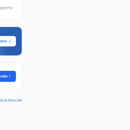
 giorni
rome
reale
i di Slice Life