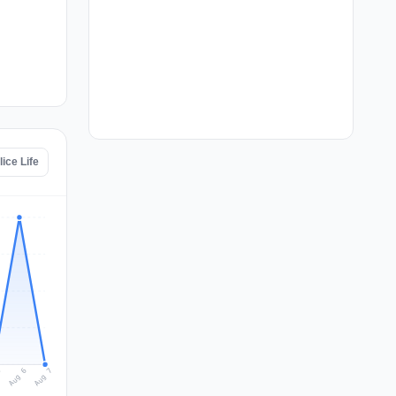
lice Life
Aug 7
Aug 6
5