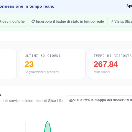
a connessione in tempo reale.
Ap
Ricevi notifiche
📋 Incorpora il badge di stato in tempo reale
↗ Visita Slic
ULTIMI 30 GIORNI
TEMPO DI RISPOSTA
23
267.84
Segnalazioni di problemi
Millisecondi
e
Visualizza la mappa dei disservizi di
i di servizio e interruzioni di Slice Life