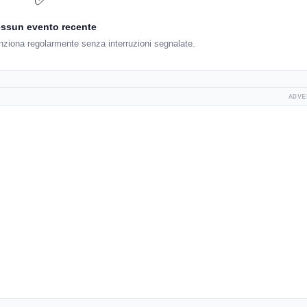
ssun evento recente
unziona regolarmente senza interruzioni segnalate.
ADVE