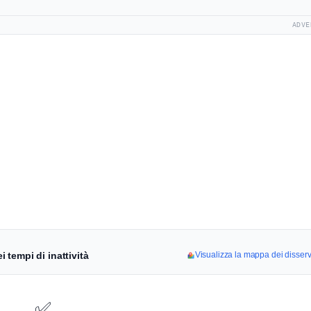
ADVE
i tempi di inattività
Visualizza la mappa dei disserviz
✅