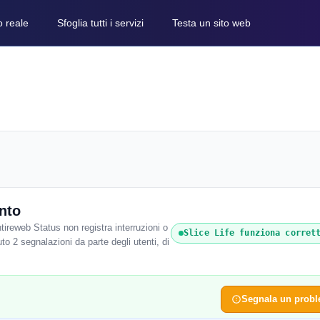
o reale
Sfoglia tutti i servizi
Testa un sito web
nto
ireweb Status non registra interruzioni o
Slice Life funziona corret
to 2 segnalazioni da parte degli utenti, di
Segnala un prob