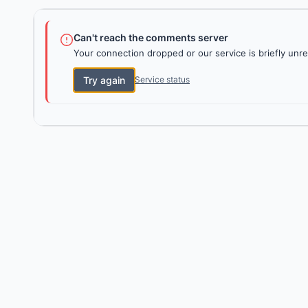
Can't reach the comments server
Your connection dropped or our service is briefly unre
Try again
Service status