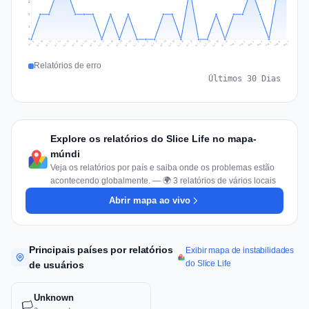
2
1
1
0
Jul 16
Jul 19
Jul 22
Jul 25
Jul 12
Jul 15
Jul 28
Jul 31
Jul 18
Jul 21
Jul 24
Jul 11
Jul 14
Jul 27
Jul 30
Jul 17
Jul 20
Jul 23
Jul 10
Jul 13
Jul 26
Jul 29
Aug 2
Aug 5
Aug 1
Aug 4
Jul 9
Aug 7
Aug 3
Aug 6
Relatórios de erro
Últimos 30 Dias
Explore os relatórios do Slice Life no mapa-
múndi
Veja os relatórios por país e saiba onde os problemas estão
acontecendo globalmente. — 🌍 3 relatórios de vários locais
Abrir mapa ao vivo
Principais países por relatórios
Exibir mapa de instabilidades
do Slice Life
de usuários
Unknown
🏳️