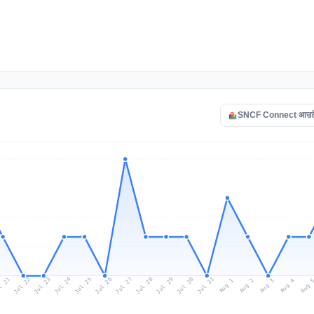
SNCF Connect आउटेज 
l 21
Jul 24
Jul 27
Jul 30
Jul 23
Jul 26
Jul 29
Jul 22
Jul 25
Jul 28
Jul 31
Aug 3
Aug 2
Aug 
Aug 1
Aug 4