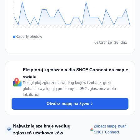
3
2
2
1
0
Jul 16
Jul 19
Jul 22
Jul 25
Jul 12
Jul 15
Jul 28
Jul 31
Jul 18
Jul 21
Jul 24
Jul 11
Jul 14
Jul 27
Jul 30
Jul 17
Jul 20
Jul 23
Jul 10
Jul 13
Jul 26
Jul 29
Aug 2
Aug 5
Aug 1
Aug 4
Jul 9
Aug 7
Aug 3
Aug 6
Raporty błędów
Ostatnie 30 dni
Eksploruj zgłoszenia dla SNCF Connect na mapie
świata
Przeglądaj zgłoszenia według krajów i zobacz, gdzie
globalnie występują problemy. — 🌍 2 zgłoszeń z wielu
lokalizacji
Otwórz mapę na żywo
Najważniejsze kraje według
Zobacz mapę awarii
SNCF Connect
zgłoszeń użytkowników