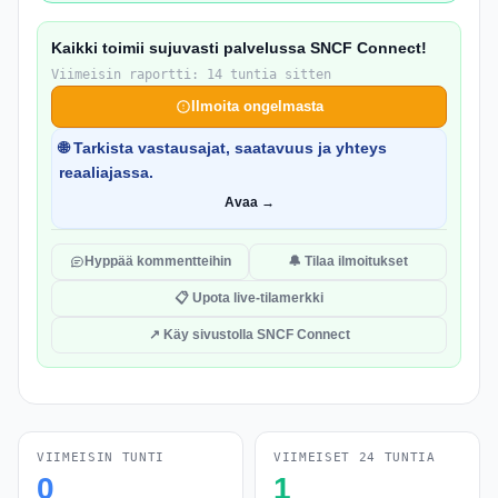
Kaikki toimii sujuvasti palvelussa SNCF Connect!
Viimeisin raportti: 14 tuntia sitten
Ilmoita ongelmasta
🌐 Tarkista vastausajat, saatavuus ja yhteys
reaaliajassa.
Avaa →
Hyppää kommentteihin
🔔 Tilaa ilmoitukset
📋 Upota live-tilamerkki
↗ Käy sivustolla SNCF Connect
VIIMEISIN TUNTI
VIIMEISET 24 TUNTIA
0
1