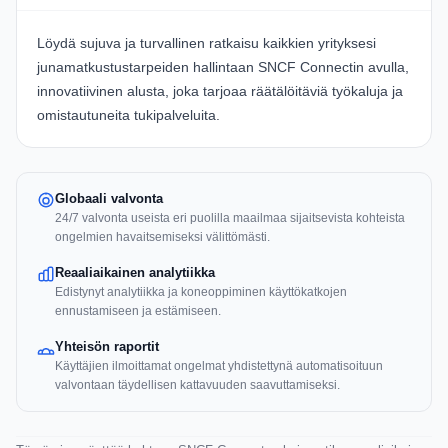
Löydä sujuva ja turvallinen ratkaisu kaikkien yrityksesi
junamatkustustarpeiden hallintaan
SNCF Connectin
avulla,
innovatiivinen alusta, joka tarjoaa räätälöitäviä työkaluja ja
omistautuneita tukipalveluita.
Globaali valvonta
24/7 valvonta useista eri puolilla maailmaa sijaitsevista kohteista
ongelmien havaitsemiseksi välittömästi.
Reaaliaikainen analytiikka
Edistynyt analytiikka ja koneoppiminen käyttökatkojen
ennustamiseen ja estämiseen.
Yhteisön raportit
Käyttäjien ilmoittamat ongelmat yhdistettynä automatisoituun
valvontaan täydellisen kattavuuden saavuttamiseksi.