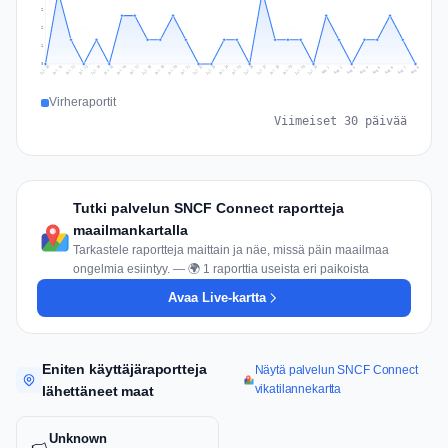
2
2
1
0
Jul 17
Jul 20
Jul 23
Jul 10
Jul 26
Jul 13
Jul 16
Jul 29
Jul 19
Jul 22
Jul 25
Jul 12
Jul 15
Jul 28
Jul 31
Jul 18
Jul 21
Jul 24
Jul 11
Jul 14
Jul 27
Jul 30
Aug 3
Aug 6
Aug 2
Aug 5
Aug 8
Aug 1
Aug 4
Aug 7
Virheraportit
Viimeiset 30 päivää
Tutki palvelun SNCF Connect raportteja
maailmankartalla
Tarkastele raportteja maittain ja näe, missä päin maailmaa
ongelmia esiintyy. — 🌍 1 raporttia useista eri paikoista
Avaa Live-kartta
Eniten käyttäjäraportteja
Näytä palvelun SNCF Connect
vikatilannekartta
lähettäneet maat
Unknown