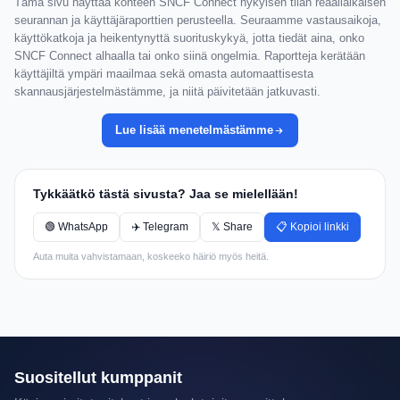
Tämä sivu näyttää kohteen SNCF Connect nykyisen tilan reaaliaikaisen
seurannan ja käyttäjäraporttien perusteella. Seuraamme vastausaikoja,
käyttökatkoja ja heikentynyttä suorituskykyä, jotta tiedät aina, onko
SNCF Connect alhaalla tai onko siinä ongelmia. Raportteja kerätään
käyttäjiltä ympäri maailmaa sekä omasta automaattisesta
skannausjärjestelmästämme, ja niitä päivitetään jatkuvasti.
Lue lisää menetelmästämme
Tykkäätkö tästä sivusta? Jaa se mielellään!
🟢 WhatsApp
✈️ Telegram
𝕏 Share
📋 Kopioi linkki
Auta muita vahvistamaan, koskeeko häiriö myös heitä.
Suositellut kumppanit