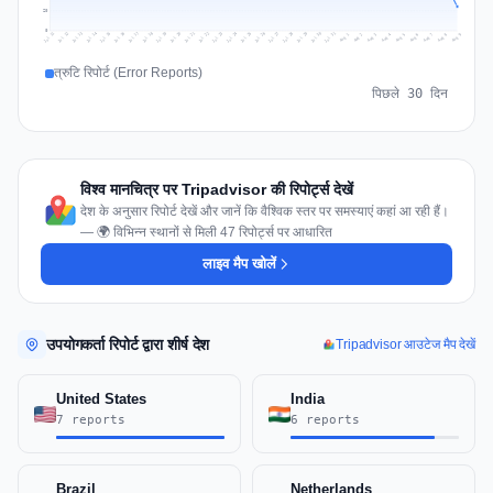
20
0
Jul 18
Jul 21
Jul 24
Jul 11
Jul 27
Jul 14
Jul 17
Jul 30
Jul 20
Jul 23
Jul 26
Jul 13
Jul 16
Jul 29
Jul 19
Jul 22
Jul 25
Jul 12
Jul 15
Jul 28
Jul 31
Aug 4
Aug 7
Aug 3
Aug 6
Aug 9
Aug 2
Aug 5
Aug 8
Aug 1
त्रुटि रिपोर्ट (Error Reports)
पिछले 30 दिन
विश्व मानचित्र पर Tripadvisor की रिपोर्ट्स देखें
देश के अनुसार रिपोर्ट देखें और जानें कि वैश्विक स्तर पर समस्याएं कहां आ रही हैं।
— 🌍 विभिन्न स्थानों से मिली 47 रिपोर्ट्स पर आधारित
लाइव मैप खोलें
उपयोगकर्ता रिपोर्ट द्वारा शीर्ष देश
Tripadvisor आउटेज मैप देखें
United States
India
7 reports
6 reports
Brazil
Netherlands