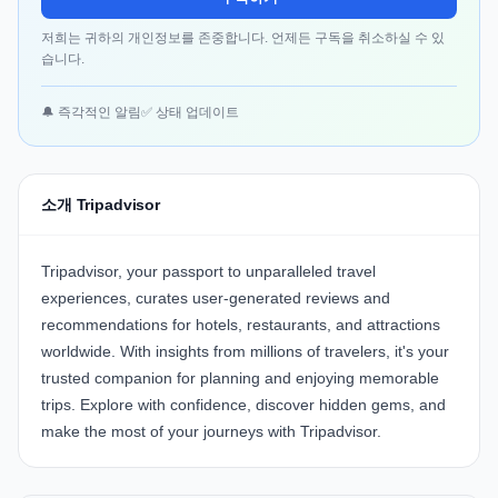
저희는 귀하의 개인정보를 존중합니다. 언제든 구독을 취소하실 수 있
습니다.
🔔 즉각적인 알림
✅ 상태 업데이트
소개 Tripadvisor
Tripadvisor, your passport to unparalleled travel
experiences, curates user-generated reviews and
recommendations for hotels, restaurants, and attractions
worldwide. With insights from millions of travelers, it's your
trusted companion for planning and enjoying memorable
trips. Explore with confidence, discover hidden gems, and
make the most of your journeys with Tripadvisor.