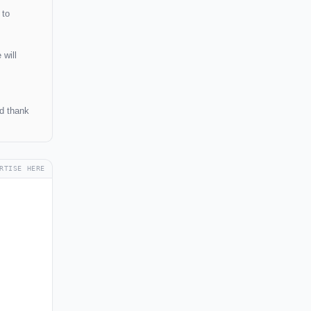
 to
 will
s
nd thank
RTISE HERE