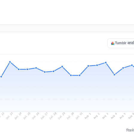
Tumblr आउटेज 
l 22
Jul 25
Jul 28
Jul 31
Jul 24
Jul 27
Jul 30
Jul 23
Jul 26
Jul 29
Aug 1
Aug 4
Aug 3
Aug 
Aug 2
Aug 5
पिछल