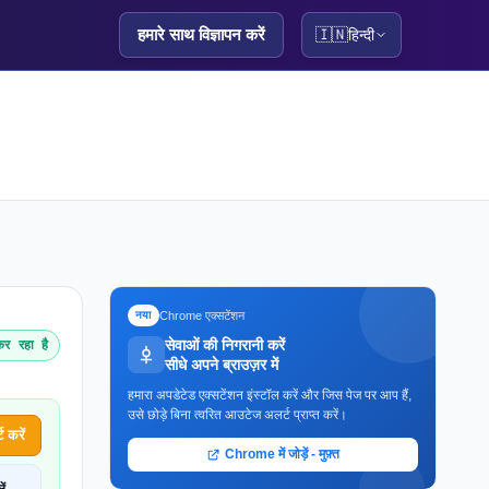
हमारे साथ विज्ञापन करें
🇮🇳
हिन्दी
Chrome एक्सटेंशन
नया
सेवाओं की निगरानी करें
र रहा है
सीधे अपने ब्राउज़र में
हमारा अपडेटेड एक्सटेंशन इंस्टॉल करें और जिस पेज पर आप हैं,
उसे छोड़े बिना त्वरित आउटेज अलर्ट प्राप्त करें।
 करें
Chrome में जोड़ें - मुफ़्त