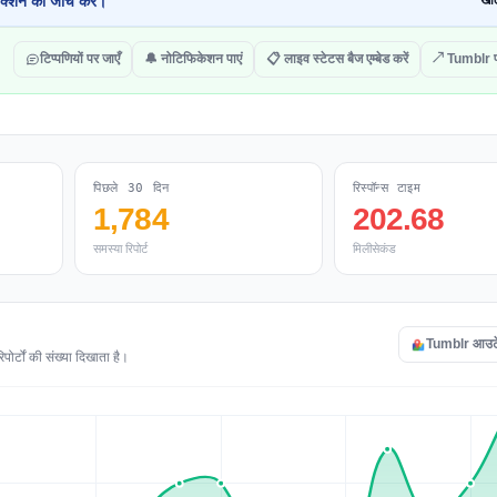
क्शन की जांच करें।
खोल
टिप्पणियों पर जाएँ
🔔 नोटिफिकेशन पाएं
📋 लाइव स्टेटस बैज एम्बेड करें
↗ Tumblr प
पिछले 30 दिन
रिस्पॉन्स टाइम
1,784
202.68
समस्या रिपोर्ट
मिलीसेकंड
Tumblr आउटेज 
ोर्टों की संख्या दिखाता है।