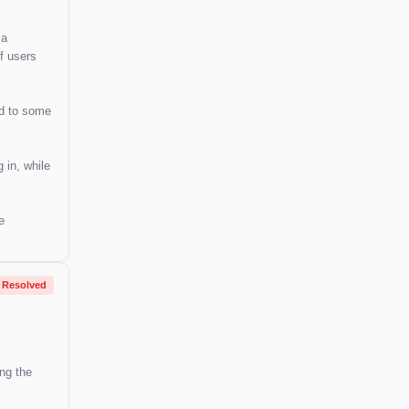
 a
of users
ed to some
 in, while
e
Resolved
ing the