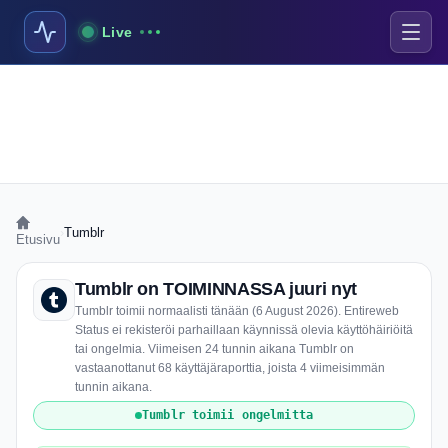
Live
›
Tumblr
Etusivu
Tumblr on TOIMINNASSA juuri nyt
Tumblr toimii normaalisti tänään (6 August 2026). Entireweb
Status ei rekisteröi parhaillaan käynnissä olevia käyttöhäiriöitä
tai ongelmia. Viimeisen 24 tunnin aikana Tumblr on
vastaanottanut 68 käyttäjäraporttia, joista 4 viimeisimmän
tunnin aikana.
Tumblr toimii ongelmitta