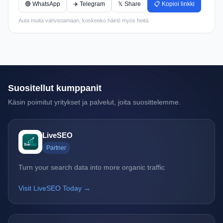
🟢 WhatsApp
✈️ Telegram
𝕏 Share
📋 Kopioi linkki
Auta muita vahvistamaan, koskeeko häiriö myös heitä.
Suositellut kumppanit
Käsin poimitut yritykset ja palvelut, joita suosittelemme.
LiveSEO
Partner
Turn your search data into more organic traffic
Visit LiveSEO Today →