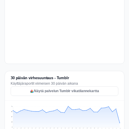
30 päivän virhesuuntaus - Tumblr
Käyttäjäraportit viimeisen 30 päivän aikana
Näytä palvelun Tumblr vikatilannekartta
74
56
37
19
0