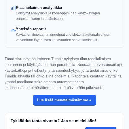
Reaaliaikainen analytiikka
Edistynyt analytiikka ja koneoppiminen käyttökatkojen
ennustamiseen ja estämiseen.
Yhteisön raportit
Käyttäjien ilmoittamat ongelmat yhdistettynä automatisoituun
valvontaan täydellisen kattavuuden saavuttamiseksi.
Tämä sivu näyttää kohteen Tumblr nykyisen tilan reaaliaikaisen
seurannan ja käyttäjäraporttien perusteella. Seuraamme vastausaikoja,
käyttökatkoja ja heikentynyttä suorituskykyä, jotta tiedät aina, onko
Tumblr alhaalla tai onko siinä ongelmia. Raportteja kerätään käyttäjiltä
ympäri maailmaa sekä omasta automaattisesta
skannausjärjestelmästämme, ja niitä päivitetään jatkuvasti.
Lue lisää menetelmästämme
Tykkäätkö tästä sivusta? Jaa se mielellään!