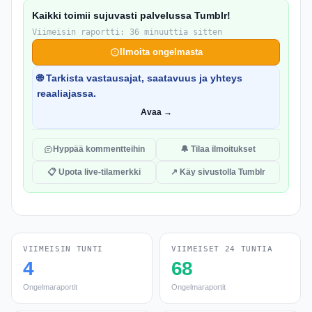
Kaikki toimii sujuvasti palvelussa Tumblr!
Viimeisin raportti: 36 minuuttia sitten
Ilmoita ongelmasta
🌐 Tarkista vastausajat, saatavuus ja yhteys
reaaliajassa.
Avaa →
Hyppää kommentteihin
🔔 Tilaa ilmoitukset
📋 Upota live-tilamerkki
↗ Käy sivustolla Tumblr
VIIMEISIN TUNTI
VIIMEISET 24 TUNTIA
4
68
Ongelmaraportit
Ongelmaraportit