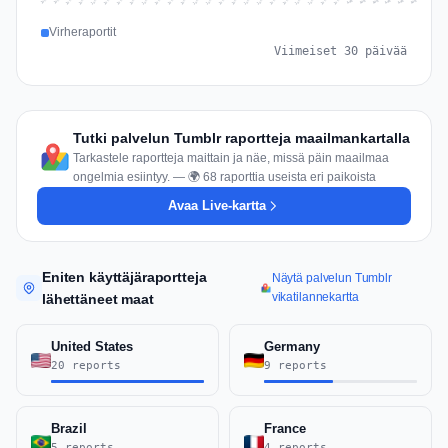
Jul 15
Jul 18
Jul 31
Jul 21
Jul 24
Jul 11
Jul 14
Jul 27
Jul 30
Jul 17
Jul 20
Jul 23
Jul 10
Jul 13
Jul 26
Jul 29
Jul 16
Jul 19
Jul 22
Jul 12
Jul 25
Jul 28
Aug 1
Aug 4
Jul 9
Aug 3
Jul 8
Aug 6
Aug 2
Aug 5
Virheraportit
Viimeiset 30 päivää
Tutki palvelun Tumblr raportteja maailmankartalla
Tarkastele raportteja maittain ja näe, missä päin maailmaa
ongelmia esiintyy. — 🌍 68 raporttia useista eri paikoista
Avaa Live-kartta
Eniten käyttäjäraportteja
Näytä palvelun Tumblr
vikatilannekartta
lähettäneet maat
United States
Germany
20 reports
9 reports
Brazil
France
5 reports
4 reports