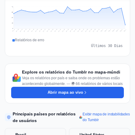
74
56
37
19
0
Jul 16
Jul 19
Jul 22
Jul 25
Jul 12
Jul 15
Jul 28
Jul 31
Jul 18
Jul 21
Jul 24
Jul 11
Jul 14
Jul 27
Jul 30
Jul 17
Jul 20
Jul 23
Jul 10
Jul 13
Jul 26
Jul 29
Aug 2
Aug 5
Aug 1
Aug 4
Jul 9
Aug 7
Aug 3
Aug 6
Relatórios de erro
Últimos 30 Dias
Explore os relatórios do Tumblr no mapa-múndi
Veja os relatórios por país e saiba onde os problemas estão
acontecendo globalmente. — 🌍 66 relatórios de vários locais
Abrir mapa ao vivo
Principais países por relatórios
Exibir mapa de instabilidades
do Tumblr
de usuários
Brazil
United States