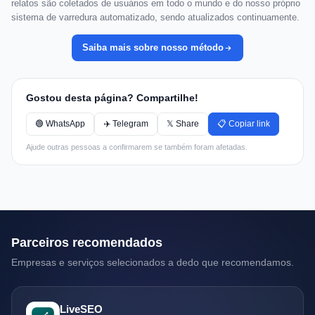
relatos são coletados de usuários em todo o mundo e do nosso próprio
sistema de varredura automatizado, sendo atualizados continuamente.
Saiba mais sobre nosso método
Gostou desta página? Compartilhe!
🟢 WhatsApp
✈️ Telegram
𝕏 Share
📋 Copiar link
Ajude outras pessoas a confirmarem se também foram afetadas.
Parceiros recomendados
Empresas e serviços selecionados a dedo que recomendamos.
LiveSEO