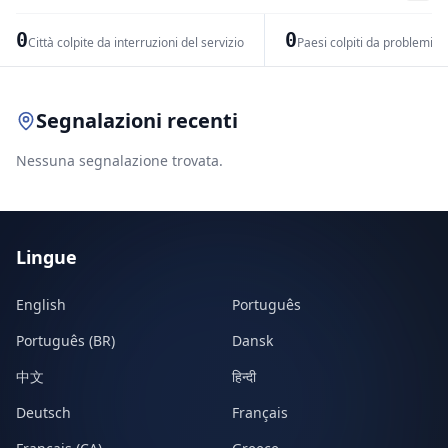
−
0
0
Città colpite da interruzioni del servizio
Paesi colpiti da problemi di
Leaflet
|
© OpenStreetMap contributors
Segnalazioni recenti
Nessuna segnalazione trovata.
Lingue
English
Português
Português (BR)
Dansk
中文
हिन्दी
Deutsch
Français