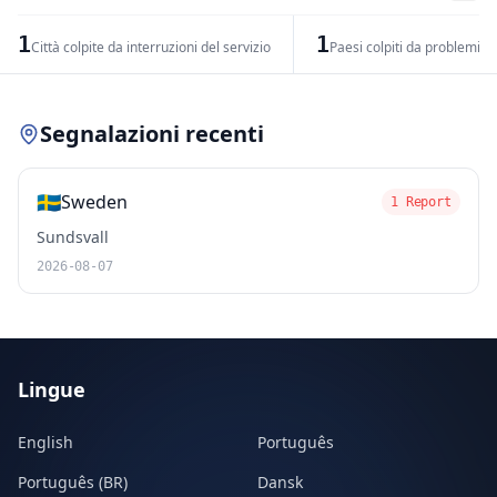
−
1
1
Città colpite da interruzioni del servizio
Paesi colpiti da problemi di
Leaflet
|
© OpenStreetMap contributors
Segnalazioni recenti
🇸🇪
Sweden
1 Report
Sundsvall
2026-08-07
Lingue
English
Português
Português (BR)
Dansk