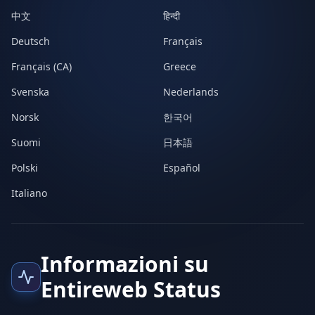
中文
हिन्दी
Deutsch
Français
Français (CA)
Greece
Svenska
Nederlands
Norsk
한국어
Suomi
日本語
Polski
Español
Italiano
Informazioni su
Entireweb Status