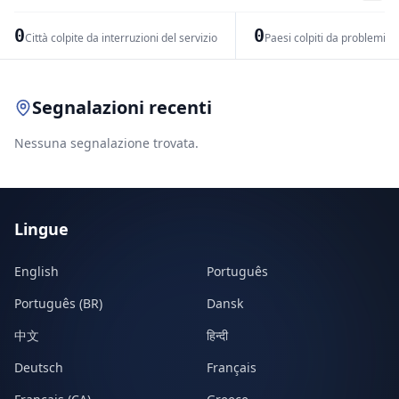
−
0
0
Città colpite da interruzioni del servizio
Paesi colpiti da problemi di
Leaflet
|
© OpenStreetMap contributors
Segnalazioni recenti
Nessuna segnalazione trovata.
Lingue
English
Português
Português (BR)
Dansk
中文
हिन्दी
Deutsch
Français