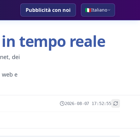
Pubblicità con noi
🇮🇹
Italiano
 in tempo reale
net, dei
ti web e
2026-08-07 17:52:55
+
−
Leaflet
|
© OpenStreetMap contributors